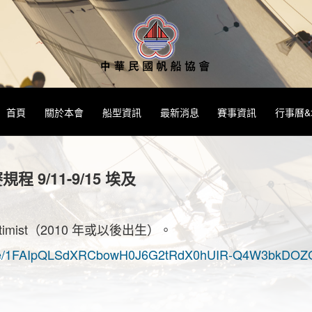
首頁
關於本會
船型資訊
最新消息
賽事資訊
行事曆
9/11-9/15 埃及
Optimist（2010 年或以後出生）。
s/d/e/1FAIpQLSdXRCbowH0J6G2tRdX0hUIR-Q4W3bkDOZG