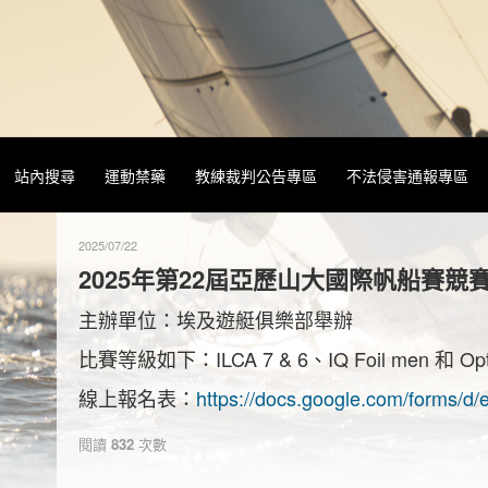
站內搜尋
運動禁藥
教練裁判公告專區
不法侵害通報專區
2025/07/22
2025年第22屆亞歷山大國際帆船賽競賽規程 
主辦單位：埃及遊艇俱樂部舉辦
比賽等級如下：ILCA 7 & 6、IQ Foil men 和 
線上報名表：
https://docs.google.com/form
閱讀
832
次數