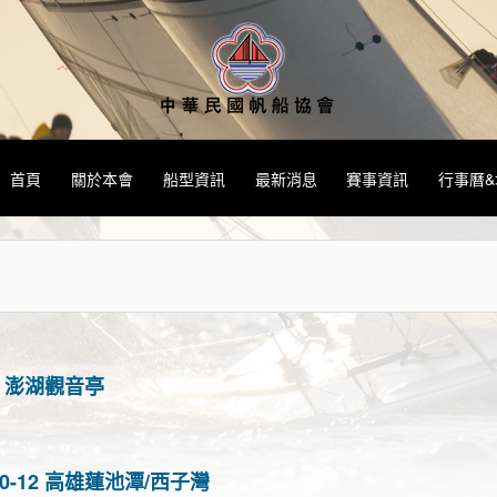
首頁
關於本會
船型資訊
最新消息
賽事資訊
行事曆
4 澎湖觀音亭
0-12 高雄蓮池潭/西子灣