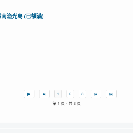
臺南漁光島 (已額滿)
1
2
3
第 1 頁，共 3 頁