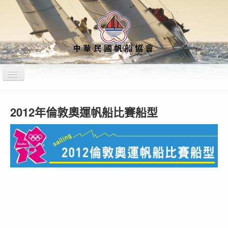
切
換
導
覽
站內搜尋
運動禁藥
教練裁判公告專區
2012年倫敦奧運帆船比賽船型
不法侵害通報專區
首頁
關於本會
船型資訊
最新消息
賽事資訊
行事曆&培訓計畫
媒體專區
財務專區
性平專區
各項會議紀錄