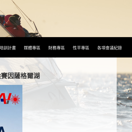
&培訓計畫
媒體專區
財務專區
性平專區
各項會議紀錄
拉巴侯賽因薩格爾湖