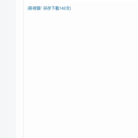
(新視窗/
另存下載142次)