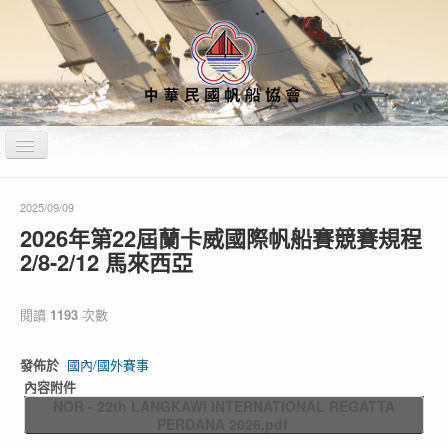
切
換
導
覽
站內搜尋
運動禁藥
教練裁判公告專區
2025/09/09
2026年第22屆蘭卡威國際帆船賽競賽規程
2/8-2/12 馬來西亞
不法侵害通報專區
首頁
關於本會
船型資訊
最新消息
賽事資訊
行事曆&培訓計畫
媒體專區
閱讀
1193
次數
發佈於
國內/國外賽事
財務專區
性平專區
各項會議紀錄
內容附件
NOR - 22th LANGKAWI INTERNATIONAL REGATTA
PERDANA 2026.pdf