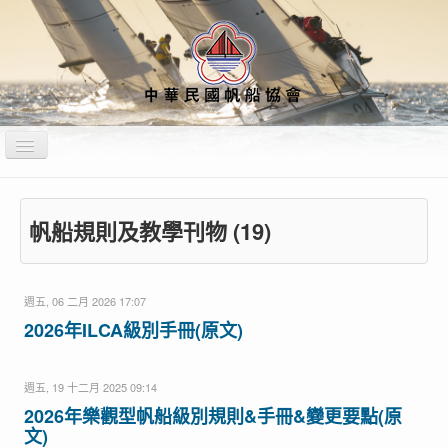
切
換
導
覽
站內搜尋
運動禁藥
教練裁判公告專區
帆船規則及教學刊物 (19)
不法侵害通報專區
首頁
關於本會
船型資訊
週五, 06 二月 2026 17:07
最新消息
賽事資訊
行事曆&培訓計畫
媒體專區
2026年ILCA級別手冊(原文)
財務專區
性平專區
各項會議紀錄
週五, 19 十二月 2025 09:14
2026年樂觀型帆船級別規則&手冊&變更要點(原
文)